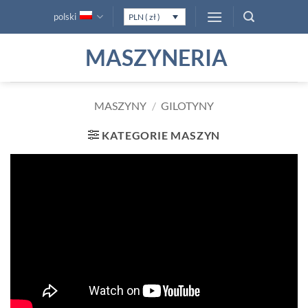
Przewiń
polski
PLN ( zł )
do
zawartości
MASZYNERIA
MASZYNY
/
GILOTYNY
KATEGORIE MASZYN