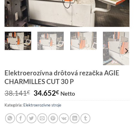
Elektroerozívna drôtová rezačka AGIE
CHARMILLES CUT 30 P
Pôvodná
Aktuálna
38.141
34.652
€
€
Netto
cena
cena
Kategória:
Elektroerozívne stroje
bola:
je:
38.141€.
34.652€.