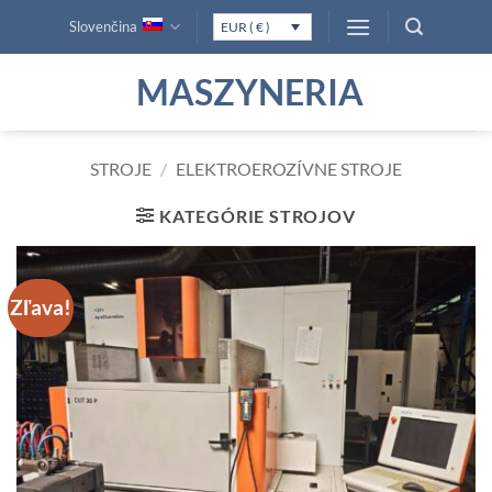
Skip
Slovenčina
EUR ( € )
to
content
MASZYNERIA
STROJE
/
ELEKTROEROZÍVNE STROJE
KATEGÓRIE STROJOV
Zľava!