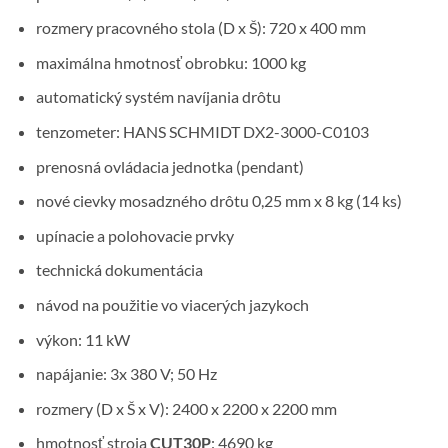
rozmery pracovného stola (D x Š): 720 x 400 mm
maximálna hmotnosť obrobku: 1000 kg
automatický systém navíjania drôtu
tenzometer: HANS SCHMIDT DX2-3000-C0103
prenosná ovládacia jednotka (pendant)
nové cievky mosadzného drôtu 0,25 mm x 8 kg (14 ks)
upínacie a polohovacie prvky
technická dokumentácia
návod na použitie vo viacerých jazykoch
výkon: 11 kW
napájanie: 3x 380 V; 50 Hz
rozmery (D x Š x V): 2400 x 2200 x 2200 mm
hmotnosť stroja
CUT30P
: 4690 kg