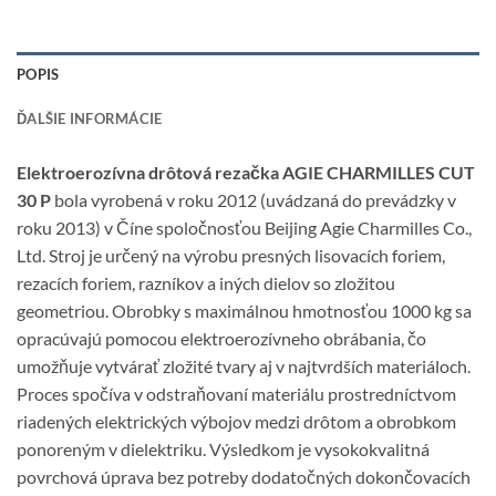
POPIS
ĎALŠIE INFORMÁCIE
Elektroerozívna drôtová rezačka AGIE CHARMILLES CUT
30 P
bola vyrobená v roku 2012 (uvádzaná do prevádzky v
roku 2013) v Číne spoločnosťou Beijing Agie Charmilles Co.,
Ltd. Stroj je určený na výrobu presných lisovacích foriem,
rezacích foriem, razníkov a iných dielov so zložitou
geometriou. Obrobky s maximálnou hmotnosťou 1000 kg sa
opracúvajú pomocou elektroerozívneho obrábania, čo
umožňuje vytvárať zložité tvary aj v najtvrdších materiáloch.
Proces spočíva v odstraňovaní materiálu prostredníctvom
riadených elektrických výbojov medzi drôtom a obrobkom
ponoreným v dielektriku. Výsledkom je vysokokvalitná
povrchová úprava bez potreby dodatočných dokončovacích