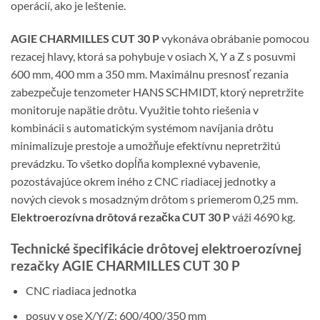
operácií, ako je leštenie.
AGIE CHARMILLES CUT 30 P
vykonáva obrábanie pomocou
rezacej hlavy, ktorá sa pohybuje v osiach X, Y a Z s posuvmi
600 mm, 400 mm a 350 mm. Maximálnu presnosť rezania
zabezpečuje tenzometer HANS SCHMIDT, ktorý nepretržite
monitoruje napätie drôtu. Využitie tohto riešenia v
kombinácii s automatickým systémom navíjania drôtu
minimalizuje prestoje a umožňuje efektívnu nepretržitú
prevádzku. To všetko dopĺňa komplexné vybavenie,
pozostávajúce okrem iného z CNC riadiacej jednotky a
nových cievok s mosadzným drôtom s priemerom 0,25 mm.
Elektroerozívna drôtová rezačka CUT 30 P
váži 4690 kg.
Technické špecifikácie drôtovej elektroerozívnej
rezačky AGIE CHARMILLES CUT 30 P
CNC riadiaca jednotka
posuv v ose X/Y/Z: 600/400/350 mm