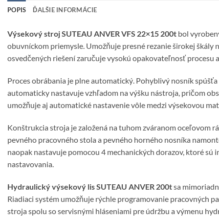
POPIS
ĎALŠIE INFORMÁCIE
Výsekový stroj SUTEAU ANVER VFS 22×15 200t
bol vyroben
obuvníckom priemysle. Umožňuje presné rezanie širokej škály ne
osvedčených riešení zaručuje vysokú opakovateľnosť procesu a
Proces obrábania je plne automatický. Pohyblivý nosník spúšť
automaticky nastavuje vzhľadom na výšku nástroja, pričom ob
umožňuje aj automatické nastavenie vôle medzi výsekovou matri
Konštrukcia stroja je založená na tuhom zváranom oceľovom rám
pevného pracovného stola a pevného horného nosníka namontova
naopak nastavuje pomocou 4 mechanických dorazov, ktoré sú in
nastavovania.
Hydraulický výsekový lis SUTEAU ANVER 200t
sa mimoriadne
Riadiaci systém umožňuje rýchle programovanie pracovných pa
stroja spolu so servisnými hláseniami pre údržbu a výmenu hyd