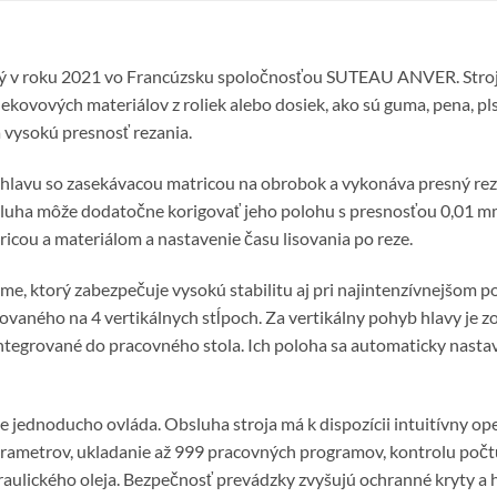
ý v roku 2021 vo Francúzsku spoločnosťou SUTEAU ANVER. Stroj 
kovových materiálov z roliek alebo dosiek, ako sú guma, pena, pls
 vysokú presnosť rezania.
a hlavu so zasekávacou matricou na obrobok a vykonáva presný re
sluha môže dodatočne korigovať jeho polohu s presnosťou 0,01 
cou a materiálom a nastavenie času lisovania po reze.
e, ktorý zabezpečuje vysokú stabilitu aj pri najintenzívnejšom p
ného na 4 vertikálnych stĺpoch. Za vertikálny pohyb hlavy je zo
tegrované do pracovného stola. Ich poloha sa automaticky nastav
 jednoducho ovláda. Obsluha stroja má k dispozícii intuitívny op
rametrov, ukladanie až 999 pracovných programov, kontrolu poč
raulického oleja. Bezpečnosť prevádzky zvyšujú ochranné kryty a 