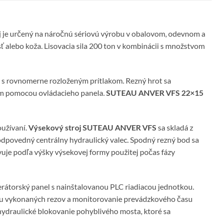
je určený na náročnú sériovú výrobu v obalovom, odevnom a
ť alebo koža. Lisovacia sila 200 ton v kombinácii s množstvom
z s rovnomerne rozloženým prítlakom. Rezný hrot sa
mm pomocou ovládacieho panela.
SUTEAU ANVER VFS 22×15
oužívaní.
Výsekový stroj SUTEAU ANVER VFS
sa skladá z
dpovedný centrálny hydraulický valec. Spodný rezný bod sa
uje podľa výšky výsekovej formy použitej počas fázy
erátorský panel s nainštalovanou PLC riadiacou jednotkou.
tu vykonaných rezov a monitorovanie prevádzkového času
hydraulické blokovanie pohyblivého mosta, ktoré sa