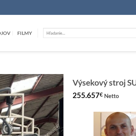
Hľadať:
OJOV
FILMY
Výsekový stroj 
255.657
€
Netto