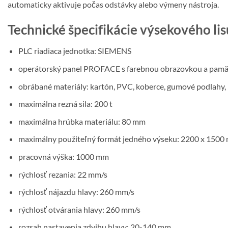
automaticky aktivuje počas odstávky alebo výmeny nástroja.
Technické špecifikácie výsekového 
PLC riadiaca jednotka: SIEMENS
operátorský panel PROFACE s farebnou obrazovkou a pam
obrábané materiály: kartón, PVC, koberce, gumové podlahy, kor
maximálna rezná sila: 200 t
maximálna hrúbka materiálu: 80 mm
maximálny použiteľný formát jedného výseku: 2200 x 1500
pracovná výška: 1000 mm
rýchlosť rezania: 22 mm/s
rýchlosť nájazdu hlavy: 260 mm/s
rýchlosť otvárania hlavy: 260 mm/s
rozsah nastavenia zdvihu hlavy: 20-140 mm