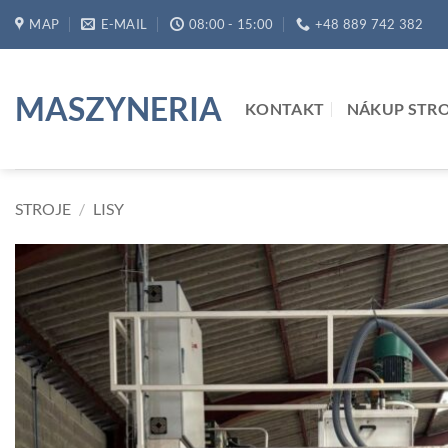
Skip
MAP
E-MAIL
08:00 - 15:00
+48 889 742 382
to
content
MASZYNERIA
KONTAKT
NÁKUP STR
STROJE
/
LISY