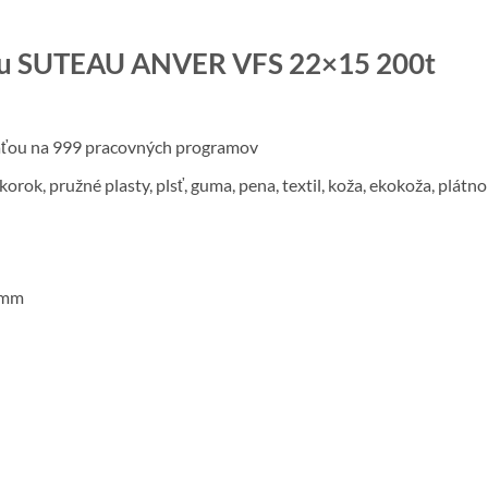
lisu SUTEAU ANVER VFS 22×15 200t
äťou na 999 pracovných programov
ok, pružné plasty, plsť, guma, pena, textil, koža, ekokoža, plátno
 mm