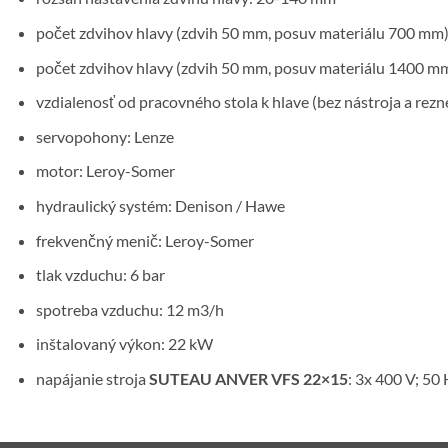
počet zdvihov hlavy (zdvih 50 mm, posuv materiálu 700 mm)
počet zdvihov hlavy (zdvih 50 mm, posuv materiálu 1400 mm
vzdialenosť od pracovného stola k hlave (bez nástroja a re
servopohony: Lenze
motor: Leroy-Somer
hydraulický systém: Denison / Hawe
frekvenčný menič: Leroy-Somer
tlak vzduchu: 6 bar
spotreba vzduchu: 12 m3/h
inštalovaný výkon: 22 kW
napájanie stroja
SUTEAU ANVER VFS 22×15
: 3x 400 V; 50