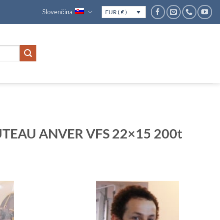
Slovenčina
EUR ( € )
SUTEAU ANVER VFS 22×15 200t