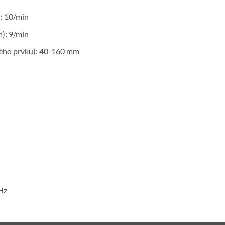
: 10/min
): 9/min
zného prvku): 40-160 mm
 Hz