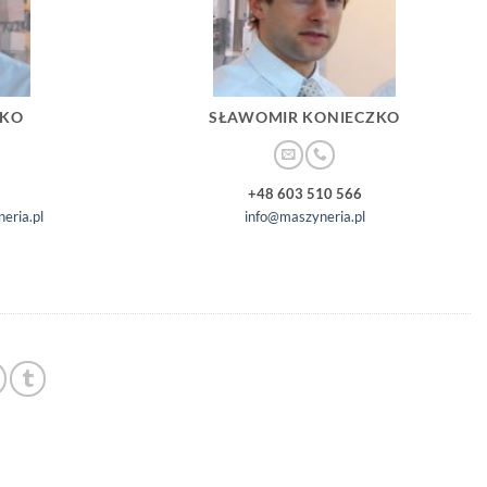
ZKO
SŁAWOMIR KONIECZKO
+48 603 510 566
eria.pl
info@maszyneria.pl