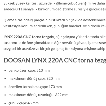
yüksek yüzey kalitesi, uzun delik işleme çubuğu erişimi ve daha
sadece 0,11 saniyelik bir konum değiştirme süresiyle gerçekleşir
İşleme sırasında iş parçasının istikrarlı bir şekilde desteklenmes
vasıtasıyla konumlandırılırken, çubuğun hareketi ve hidrolik kel
LYNX 220A CNC torna tezgahı
, ağır çalışma yükleri altında 
tasarımı ile de öne çıkmaktadır. Ağır nervürlü gövde, işleme sırası
sezgisel bir arayüze ve birçok gelişmiş fonksiyona erişime sahi
DOOSAN LYNX 220A CNC torna tezgahı
banko üzeri çapı: 510 mm
maksimum dönüş çapı: 320 mm
önerilen tornalama çapı: 170 mm
maksimum dönüş uzunluğu: 322 mm
çubuk çapı: 45 mm