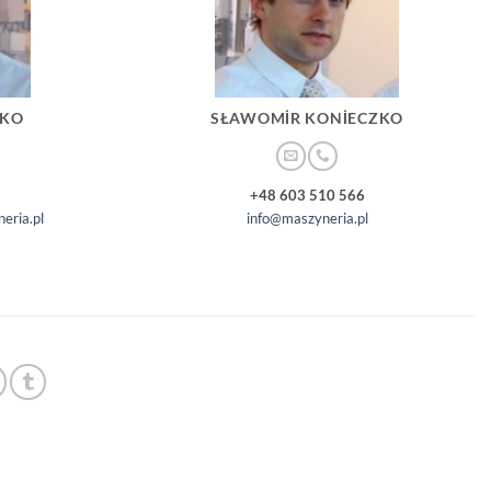
ZKO
SŁAWOMIR KONIECZKO
+48 603 510 566
eria.pl
info@maszyneria.pl