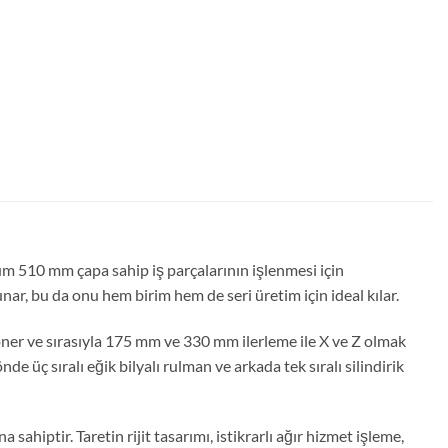
m 510 mm çapa sahip iş parçalarının işlenmesi için
unar, bu da onu hem birim hem de seri üretim için ideal kılar.
 döner ve sırasıyla 175 mm ve 330 mm ilerleme ile X ve Z olmak
e üç sıralı eğik bilyalı rulman ve arkada tek sıralı silindirik
hiptir. Taretin rijit tasarımı, istikrarlı ağır hizmet işleme,