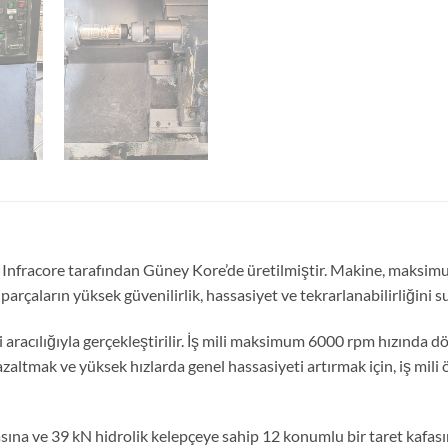
Infracore tarafından Güney Kore’de üretilmiştir. Makine, maksimu
arçaların yüksek güvenilirlik, hassasiyet ve tekrarlanabilirliğini s
li aracılığıyla gerçekleştirilir. İş mili maksimum 6000 rpm hızında
altmak ve yüksek hızlarda genel hassasiyeti artırmak için, iş mili önd
 ve 39 kN hidrolik kelepçeye sahip 12 konumlu bir taret kafasına sa