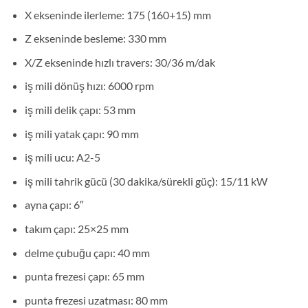
X ekseninde ilerleme: 175 (160+15) mm
Z ekseninde besleme: 330 mm
X/Z ekseninde hızlı travers: 30/36 m/dak
iş mili dönüş hızı: 6000 rpm
iş mili delik çapı: 53 mm
iş mili yatak çapı: 90 mm
iş mili ucu: A2-5
iş mili tahrik gücü (30 dakika/sürekli güç): 15/11 kW
ayna çapı: 6″
takım çapı: 25×25 mm
delme çubuğu çapı: 40 mm
punta frezesi çapı: 65 mm
punta frezesi uzatması: 80 mm