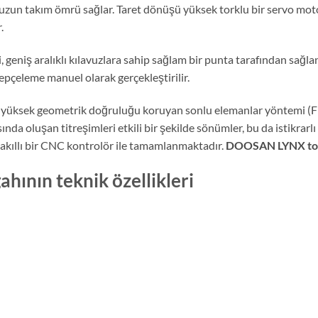
 uzun takım ömrü sağlar. Taret dönüşü yüksek torklu bir servo moto
.
i, geniş aralıklı kılavuzlara sahip sağlam bir punta tarafından sağlan
epçeleme manuel olarak gerçekleştirilir.
bile yüksek geometrik doğruluğu koruyan sonlu elemanlar yöntemi (
nda oluşan titreşimleri etkili bir şekilde sönümler, bu da istikrarlı
p akıllı bir CNC kontrolör ile tamamlanmaktadır.
DOOSAN LYNX tor
nın teknik özellikleri