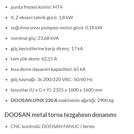
punta frezesi konisi: MT4
X, Z ekseni tahrik gücü: 1,8 kW
soğutma sıvısı pompası motor gücü: 0,18 kW
nominal güç: 23,68 kVA
güç kesintilerine karşı direnç: 17 kA
tam yük akımı: 62,15 A
kısa devre dayanım kapasitesi: 65 kA
güç kaynağı: 3x 200/220 VAC; 50/60 Hz
boyutlar (U x G x Y): 2325 x 1600 x 1600 mm
DOOSAN LYNX 220 A
makinenin ağırlığı: 2900 kg
DOOSAN metal torna tezgahının donanımı
CNC kontrolü: DOOSAN FANUC i Series