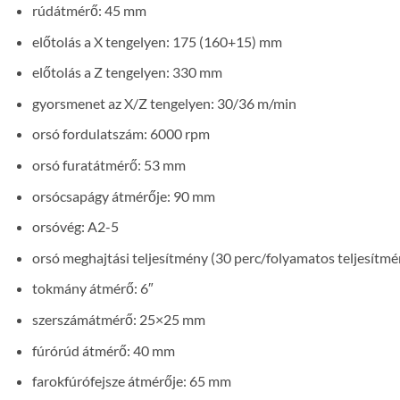
rúdátmérő: 45 mm
előtolás a X tengelyen: 175 (160+15) mm
előtolás a Z tengelyen: 330 mm
gyorsmenet az X/Z tengelyen: 30/36 m/min
orsó fordulatszám: 6000 rpm
orsó furatátmérő: 53 mm
orsócsapágy átmérője: 90 mm
orsóvég: A2-5
orsó meghajtási teljesítmény (30 perc/folyamatos teljesítm
tokmány átmérő: 6″
szerszámátmérő: 25×25 mm
fúrórúd átmérő: 40 mm
farokfúrófejsze átmérője: 65 mm