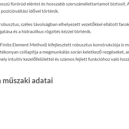
sszú fúrórúd elérést és hosszabb szerszámélettartamot biztosít. 
ozícióváltási idővel történik.
sztus, széles távolságban elhelyezett vezetőkkel ellátott farokas
tása és a hidraulikus rögzítés kézzel történik.
inite Element Method) kifejlesztett robusztus konstrukciója is m
atékonyan csillapítja a megmunkálás során keletkező rezgéseket,
ly intuitív kezelőfelülettel és számos fejlett funkcióhoz való hoz
műszaki adatai