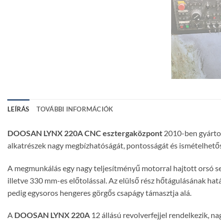
LEÍRÁS
TOVÁBBI INFORMÁCIÓK
DOOSAN LYNX 220A CNC esztergaközpont
2010-ben gyártot
alkatrészek nagy megbízhatóságát, pontosságát és ismételhetőség
A megmunkálás egy nagy teljesítményű motorral hajtott orsó seg
illetve 330 mm-es előtolással. Az elülső rész hőtágulásának ha
pedig egysoros hengeres görgős csapágy támasztja alá.
A
DOOSAN LYNX 220A
12 állású revolverfejjel rendelkezik, 