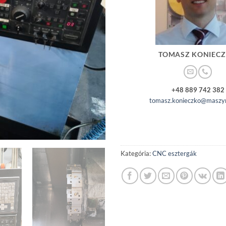
TOMASZ KONIEC
+48 889 742 382
tomasz.konieczko@maszyn
Kategória:
CNC esztergák