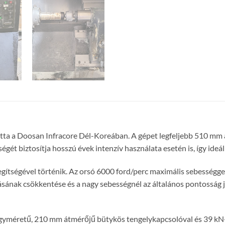
ta a Doosan Infracore Dél-Koreában. A gépet legfeljebb 510 mm
ét biztosítja hosszú évek intenzív használata esetén is, így ideál
ítségével történik. Az orsó 6000 ford/perc maximális sebességgel
tásának csökkentése és a nagy sebességnél az általános pontosság 
nagyméretű, 210 mm átmérőjű bütykös tengelykapcsolóval és 39 kN-os