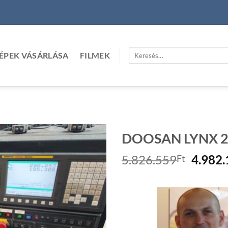
Keresés
ÉPEK VÁSÁRLÁSA
FILMEK
a
következőre:
DOOSAN LYNX 22
Origin
5.826.559
4.982
Ft
price
was:
5.826.