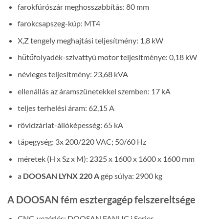
farokfúrószár meghosszabbítás: 80 mm
farokcsapszeg-kúp: MT4
X,Z tengely meghajtási teljesítmény: 1,8 kW
hűtőfolyadék-szivattyú motor teljesítménye: 0,18 kW
névleges teljesítmény: 23,68 kVA
ellenállás az áramszünetekkel szemben: 17 kA
teljes terhelési áram: 62,15 A
rövidzárlat-állóképesség: 65 kA
tápegység: 3x 200/220 VAC; 50/60 Hz
méretek (H x Sz x M): 2325 x 1600 x 1600 x 1600 mm
a
DOOSAN LYNX 220 A
gép súlya: 2900 kg
A DOOSAN fém esztergagép felszereltsége
CNC-vezérlés: DOOSAN FANUC i Series