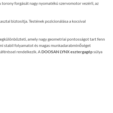
A torony forgását nagy nyomatékú szervomotor vezérli, az
ztal biztosítja. Testének pozicionálása a kocsival
egkülönbözteti, amely nagy geometriai pontosságot tart fenn
 ami stabil folyamatot és magas munkadarabminőséget
záféréssel rendelkezik. A
DOOSAN LYNX esztergagép
súlya