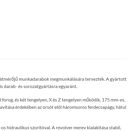
 átmérőjű munkadarabok megmunkálására tervezték. A gyártott
is darab- és sorozatgyártásra egyaránt.
 forog, és két tengelyen, X és Z tengelyen működik, 175 mm-es,
javítása érdekében az orsót elöl háromsoros ferdecsapágy, hátul
 hidraulikus szorítóval. A revolver merev kialakítása stabil,