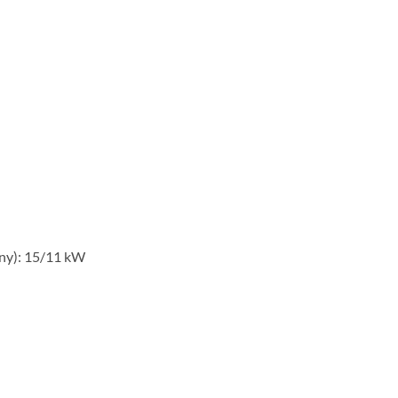
ény): 15/11 kW