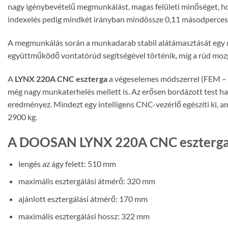
nagy igénybevételű megmunkálást, magas felületi minőséget, ho
indexelés pedig mindkét irányban mindössze 0,11 másodperces p
A megmunkálás során a munkadarab stabil alátámasztását egy robu
együttműködő vontatórúd segítségével történik, míg a rúd mozga
A
LYNX 220A CNC eszterga
a végeselemes módszerrel (FEM – F
még nagy munkaterhelés mellett is. Az erősen bordázott test h
eredményez. Mindezt egy intelligens CNC-vezérlő egészíti ki, ame
2900 kg.
A DOOSAN LYNX 220A CNC eszterga 
lengés az ágy felett: 510 mm
maximális esztergálási átmérő: 320 mm
ajánlott esztergálási átmérő: 170 mm
maximális esztergálási hossz: 322 mm