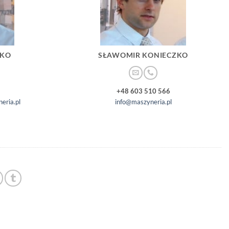
ZKO
SŁAWOMIR KONIECZKO
+48 603 510 566
eria.pl
info@maszyneria.pl