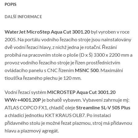
POPIS
DALŠÍ INFORMACE
WaterJet MicroStep Aqua Cut 3001.20
byl vyroben v roce
2005. Na portálu vodního řezacího stroje jsou nainstalovány
dvě vodní řezací hlavy, z nichž jedna je rotační. Řezání
probíhá na pracovním stole o ploše (D x Š) 3300 x 2200 mm a
provoz vodního řezacího stroje je řízen prostřednictvím
ovládacího panelu s CNC řízením
MSNC 500
. Maximální
tloušťka řezaného plechu je 120 mm.
Vodní řezací systém
MICROSTEP Aqua Cut 3001.20
WWr+4001.20P
je bohatě vybaven. Vybavení zahrnuje mj:
ATLAS COPCO FX1, chladič oleje
Streamline SL-V 50S Plus
a chladicí jednotku KKT KRAUS OLB7. Po instalaci
přídavného stolu je možné řezat plazmou, stroj má přídavnou
hlavu a plazmový agregát.