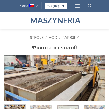
Přeskočit
Čeština
CZK ( Kč )
na
obsah
MASZYNERIA
STROJE
/
VODNÍ PAPRSKY
KATEGORIE STROJŮ