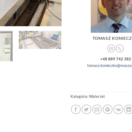
TOMASZ KONIEC
+48 889 742 382
tomasz.konieczko@maszyn
Kategória:
WaterJet