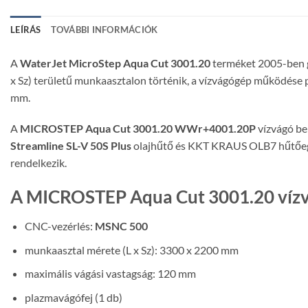
LEÍRÁS
TOVÁBBI INFORMÁCIÓK
A
WaterJet MicroStep Aqua Cut 3001.20
terméket 2005-ben gy
x Sz) területű munkaasztalon történik, a vízvágógép működése 
mm.
A
MICROSTEP Aqua Cut 3001.20 WWr+4001.20P
vízvágó be
Streamline SL-V 50S Plus
olajhűtő és KKT KRAUS OLB7 hűtőegysé
rendelkezik.
A MICROSTEP Aqua Cut 3001.20 vízv
CNC-vezérlés:
MSNC 500
munkaasztal mérete (L x Sz): 3300 x 2200 mm
maximális vágási vastagság: 120 mm
plazmavágófej (1 db)