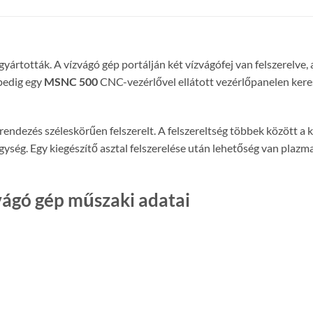
ártották. A vízvágó gép portálján két vízvágófej van felszerelve,
pedig egy
MSNC 500
CNC-vezérlővel ellátott vezérlőpanelen kere
rendezés széleskörűen felszerelt. A felszereltség többek között
g. Egy kiegészítő asztal felszerelése után lehetőség van plazmavá
ágó gép műszaki adatai