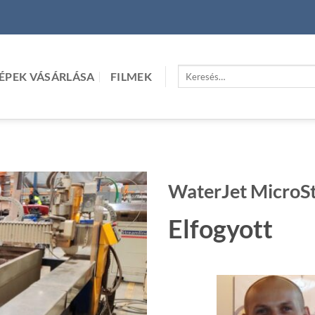
Keresés
ÉPEK VÁSÁRLÁSA
FILMEK
a
következőre:
WaterJet MicroS
Elfogyott