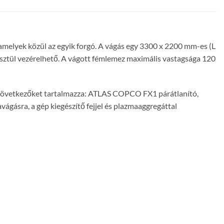
 amelyek közül az egyik forgó. A vágás egy 3300 x 2200 mm-es (L
sztül vezérelhető. A vágott fémlemez maximális vastagsága 120
 a következőket tartalmazza: ATLAS COPCO FX1 párátlanító,
gásra, a gép kiegészítő fejjel és plazmaaggregáttal