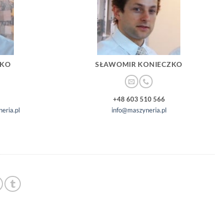
ZKO
SŁAWOMIR KONIECZKO
+48 603 510 566
eria.pl
info@maszyneria.pl