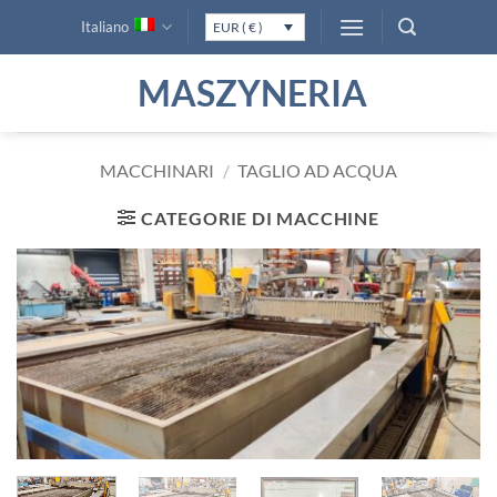
Salta
Italiano
EUR ( € )
ai
contenuti
MASZYNERIA
MACCHINARI
/
TAGLIO AD ACQUA
CATEGORIE DI MACCHINE