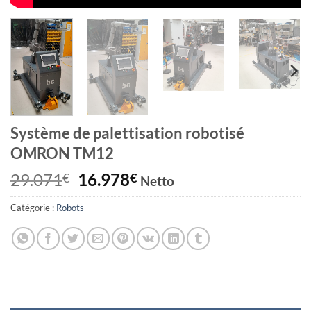
Système de palettisation robotisé
OMRON TM12
Le
Le
29.071
16.978
€
€
Netto
prix
prix
Catégorie :
Robots
initial
actuel
était :
est :
29.071€.
16.978€.