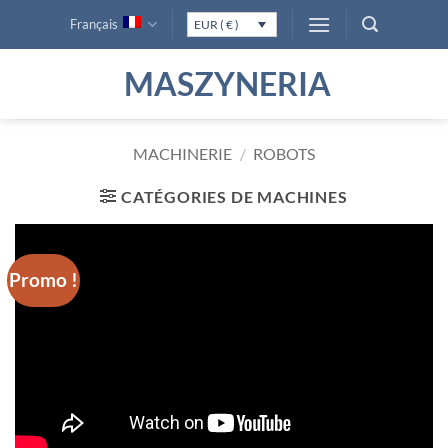
Passer
Français
EUR ( € )
au
contenu
MASZYNERIA
MACHINERIE
/
ROBOTS
CATÉGORIES DE MACHINES
Promo !