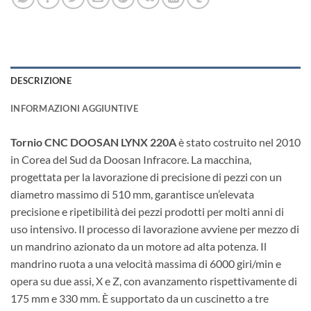
16.050€.
13.724€.
DESCRIZIONE
INFORMAZIONI AGGIUNTIVE
Tornio CNC DOOSAN LYNX 220A
è stato costruito nel 2010
in Corea del Sud da Doosan Infracore. La macchina,
progettata per la lavorazione di precisione di pezzi con un
diametro massimo di 510 mm, garantisce un’elevata
precisione e ripetibilità dei pezzi prodotti per molti anni di
uso intensivo. Il processo di lavorazione avviene per mezzo di
un mandrino azionato da un motore ad alta potenza. Il
mandrino ruota a una velocità massima di 6000 giri/min e
opera su due assi, X e Z, con avanzamento rispettivamente di
175 mm e 330 mm. È supportato da un cuscinetto a tre