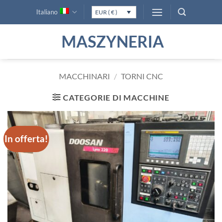
Salta
Italiano
EUR ( € )
ai
contenuti
MASZYNERIA
MACCHINARI
/
TORNI CNC
CATEGORIE DI MACCHINE
In offerta!