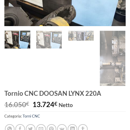
Tornio CNC DOOSAN LYNX 220A
Il
Il
16.050
13.724
€
€
Netto
prezzo
prezzo
Categoria:
Torni CNC
originale
attuale
era:
è: