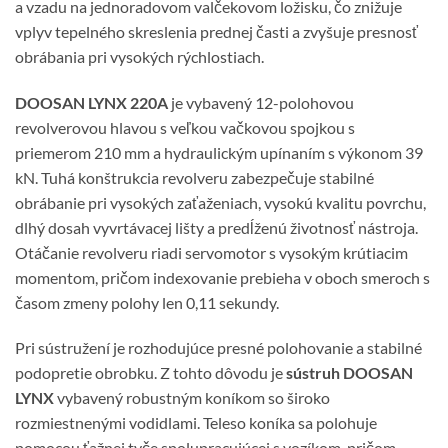
a vzadu na jednoradovom valčekovom ložisku, čo znižuje
vplyv tepelného skreslenia prednej časti a zvyšuje presnosť
obrábania pri vysokých rýchlostiach.
DOOSAN LYNX 220A
je vybavený 12-polohovou
revolverovou hlavou s veľkou vačkovou spojkou s
priemerom 210 mm a hydraulickým upínaním s výkonom 39
kN. Tuhá konštrukcia revolveru zabezpečuje stabilné
obrábanie pri vysokých zaťaženiach, vysokú kvalitu povrchu,
dlhý dosah vyvrtávacej lišty a predĺženú životnosť nástroja.
Otáčanie revolveru riadi servomotor s vysokým krútiacim
momentom, pričom indexovanie prebieha v oboch smeroch s
časom zmeny polohy len 0,11 sekundy.
Pri sústružení je rozhodujúce presné polohovanie a stabilné
podopretie obrobku. Z tohto dôvodu je
sústruh DOOSAN
LYNX
vybavený robustným koníkom so široko
rozmiestnenými vodidlami. Teleso koníka sa polohuje
pomocou ťažnej tyče spolupracujúcej s vozíkom, pričom