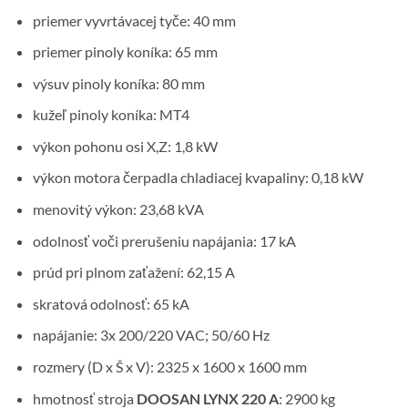
priemer vyvrtávacej tyče: 40 mm
priemer pinoly koníka: 65 mm
výsuv pinoly koníka: 80 mm
kužeľ pinoly koníka: MT4
výkon pohonu osi X,Z: 1,8 kW
výkon motora čerpadla chladiacej kvapaliny: 0,18 kW
menovitý výkon: 23,68 kVA
odolnosť voči prerušeniu napájania: 17 kA
prúd pri plnom zaťažení: 62,15 A
skratová odolnosť: 65 kA
napájanie: 3x 200/220 VAC; 50/60 Hz
rozmery (D x Š x V): 2325 x 1600 x 1600 mm
hmotnosť stroja
DOOSAN LYNX 220 A
: 2900 kg