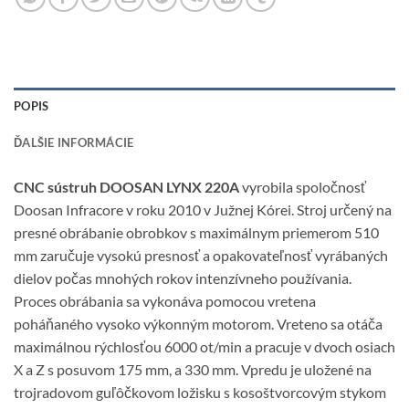
POPIS
ĎALŠIE INFORMÁCIE
CNC sústruh DOOSAN LYNX 220A
vyrobila spoločnosť
Doosan Infracore v roku 2010 v Južnej Kórei. Stroj určený na
presné obrábanie obrobkov s maximálnym priemerom 510
mm zaručuje vysokú presnosť a opakovateľnosť vyrábaných
dielov počas mnohých rokov intenzívneho používania.
Proces obrábania sa vykonáva pomocou vretena
poháňaného vysoko výkonným motorom. Vreteno sa otáča
maximálnou rýchlosťou 6000 ot/min a pracuje v dvoch osiach
X a Z s posuvom 175 mm, a 330 mm. Vpredu je uložené na
trojradovom guľôčkovom ložisku s kosoštvorcovým stykom