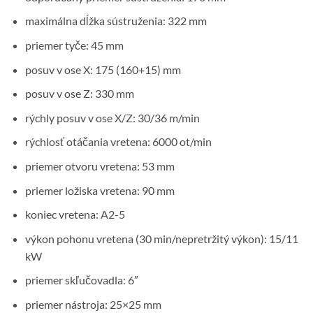
maximálna dĺžka sústruženia: 322 mm
priemer tyče: 45 mm
posuv v ose X: 175 (160+15) mm
posuv v ose Z: 330 mm
rýchly posuv v ose X/Z: 30/36 m/min
rýchlosť otáčania vretena: 6000 ot/min
priemer otvoru vretena: 53 mm
priemer ložiska vretena: 90 mm
koniec vretena: A2-5
výkon pohonu vretena (30 min/nepretržitý výkon): 15/11
kW
priemer skľučovadla: 6″
priemer nástroja: 25×25 mm