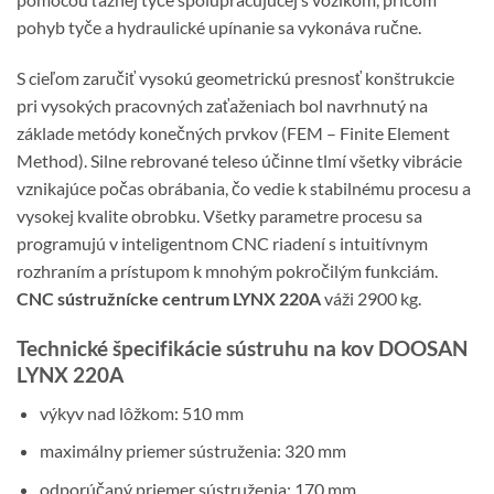
pohyb tyče a hydraulické upínanie sa vykonáva ručne.
S cieľom zaručiť vysokú geometrickú presnosť konštrukcie
pri vysokých pracovných zaťaženiach bol navrhnutý na
základe metódy konečných prvkov (FEM – Finite Element
Method). Silne rebrované teleso účinne tlmí všetky vibrácie
vznikajúce počas obrábania, čo vedie k stabilnému procesu a
vysokej kvalite obrobku. Všetky parametre procesu sa
programujú v inteligentnom CNC riadení s intuitívnym
rozhraním a prístupom k mnohým pokročilým funkciám.
CNC sústružnícke centrum LYNX 220A
váži 2900 kg.
Technické špecifikácie sústruhu na kov DOOSAN
LYNX 220A
výkyv nad lôžkom: 510 mm
maximálny priemer sústruženia: 320 mm
odporúčaný priemer sústruženia: 170 mm