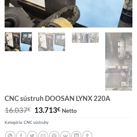
CNC sústruh DOOSAN LYNX 220A
Pôvodná
Aktuálna
16.037
13.713
€
€
Netto
cena
cena
Kategória:
CNC sústruhy
bola:
je:
16.037€.
13.713€.