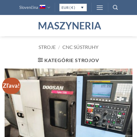
Skip
Slovenčina
EUR ( € )
to
content
MASZYNERIA
STROJE
/
CNC SÚSTRUHY
KATEGÓRIE STROJOV
Zľava!