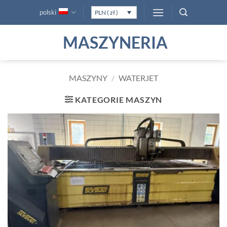
Przewiń
polski
PLN ( zł )
do
zawartości
MASZYNERIA
MASZYNY
/
WATERJET
KATEGORIE MASZYN