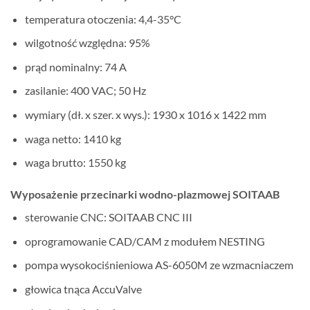
temperatura otoczenia: 4,4-35°C
wilgotność względna: 95%
prąd nominalny: 74 A
zasilanie: 400 VAC; 50 Hz
wymiary (dł. x szer. x wys.): 1930 x 1016 x 1422 mm
waga netto: 1410 kg
waga brutto: 1550 kg
Wyposażenie przecinarki wodno-plazmowej SOITAAB
sterowanie CNC: SOITAAB CNC III
oprogramowanie CAD/CAM z modułem NESTING
pompa wysokociśnieniowa AS-6050M ze wzmacniaczem
głowica tnąca AccuValve