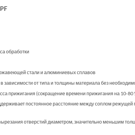
MPF
сса обработки
нержавеющей стали и алюминиевых сплавов
я в зависимости от типа и толщины материала без необходим
цесса прижигания (сокращение времени прижигания на 10-80 
оддерживает постоянное расстояние между соплом режущей г
ля вырезания отверстий диаметром, значительно меньшим тол