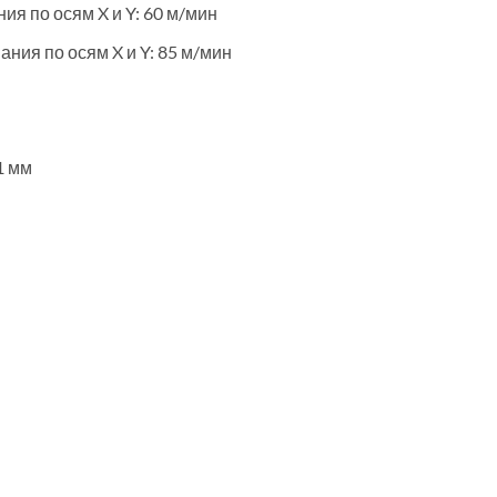
я по осям X и Y: 60 м/мин
ия по осям X и Y: 85 м/мин
1 мм