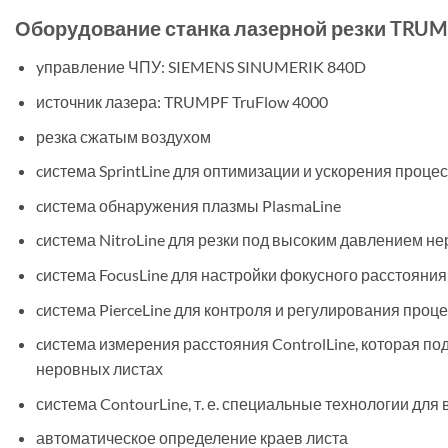
Оборудование станка лазерной резки TRU
yправление ЧПУ: SIEMENS SINUMERIK 840D
источник лазера: TRUMPF TruFlow 4000
резка сжатым воздухом
cистема SprintLine для оптимизации и ускорения проце
cистема обнаружения плазмы PlasmaLine
cистема NitroLine для резки под высоким давлением 
cистема FocusLine для настройки фокусного расстояни
cистема PierceLine для контроля и регулирования про
cистема измерения расстояния ControlLine, которая п
неровных листах
система ContourLine, т. е. специальные технологии д
автоматическое определение краев листа