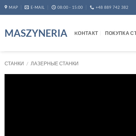
Skip
MAP
E-MAIL
08:00 - 15:00
+48 889 742 382
to
content
MASZYNERIA
KОНТАКТ
ПОКУПКА С
СТАНКИ
/
ЛАЗЕРНЫЕ СТАНКИ